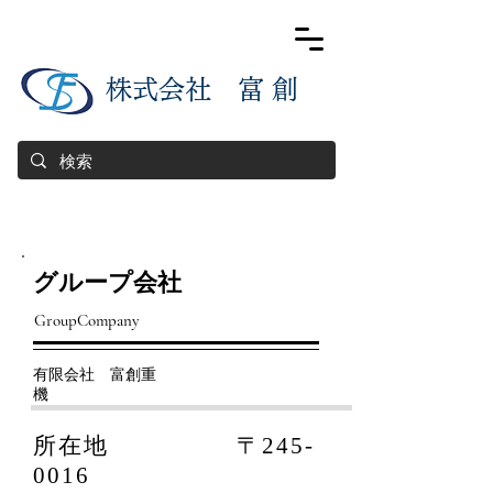
​株式会社 富 創
​グループ会社
​GroupCompany
​有限会社 富創重
機
所在地 〒245-
0016