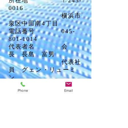
所在地 〒245-
0016
横浜市
泉区中田南4丁目
電話番号
045-
801-1014
代表者名 会
長 長島 富男
代表社
員 グェン・リューミ
ン
設立年月日 平成元
Phone
Email
年1月
資本金 5,000万
円
事業分野 重機機
械リース