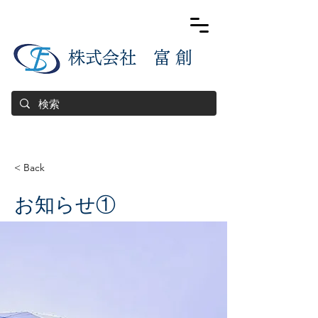
​株式会社 富 創
< Back
お知らせ①